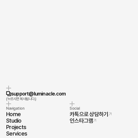
제출하기
빠른 응답
철저한 기밀 보장
여러분의 이야기를 듣고 싶습니다.
주시는 모든 정보는 철저하게 보호됩니다.
누르시면 복사됩니다.
support@luminacle.com
(누르시면 복사됩니다.)
Navigation
Social
Home
카톡으로 상담하기
Studio
인스타그램
Projects
Services